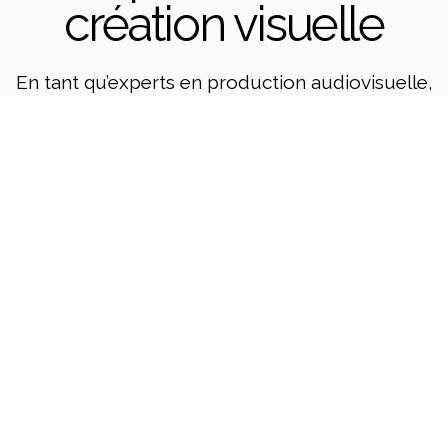
création visuelle
En tant qu’experts en production audiovisuelle,
nous transformons vos besoins en
créations
percutantes
afin d’
engager votre marque
et
captiver
votre audience
.