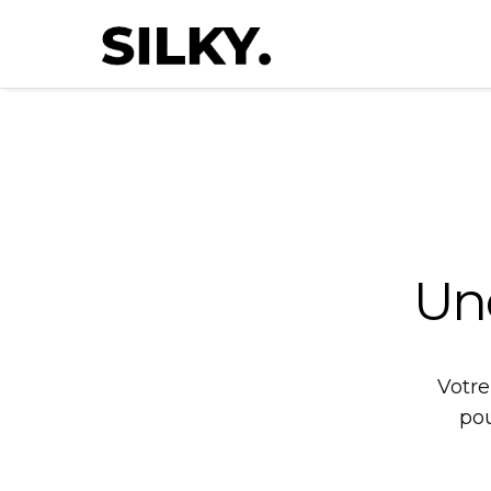
Un
Votr
po